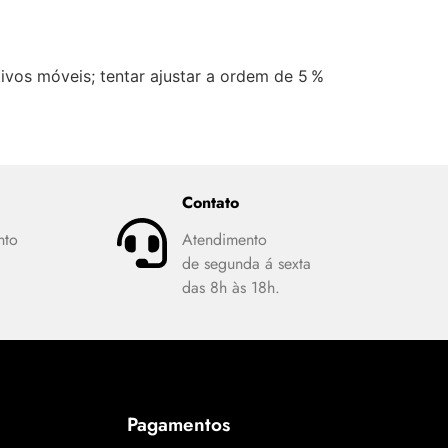
ivos móveis; tentar ajustar a ordem de 5 %
Contato
nto
Atendimento
de segunda á sexta
das 8h às 18h.
Pagamentos