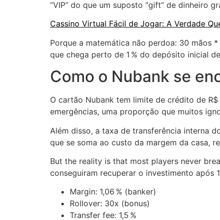
“VIP” do que um suposto “gift” de dinheiro grá
Cassino Virtual Fácil de Jogar: A Verdade Q
Porque a matemática não perdoa: 30 mãos * R
que chega perto de 1 % do depósito inicial de
Como o Nubank se enc
O cartão Nubank tem limite de crédito de R$ 
emergências, uma proporção que muitos ign
Além disso, a taxa de transferência interna d
que se soma ao custo da margem da casa, res
But the reality is that most players never b
conseguiram recuperar o investimento após 
Margin: 1,06 % (banker)
Rollover: 30x (bonus)
Transfer fee: 1,5 %