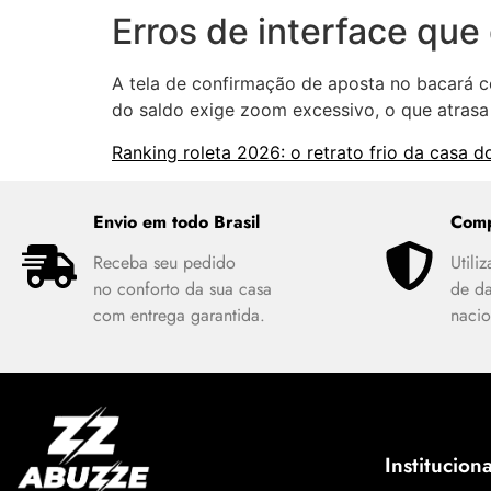
Erros de interface que
A tela de confirmação de aposta no bacará co
do saldo exige zoom excessivo, o que atrasa
Ranking roleta 2026: o retrato frio da casa 
Envio em todo Brasil
Comp
Receba seu pedido
Utili
no conforto da sua casa
de d
com entrega garantida.
nacio
Instituciona