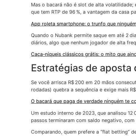
Mas o bacará não é slot de alta volatilidade
que tem RTP de 96 %, a vantagem da casa par
App roleta smartphone: o trunfo que ninguém
Quando o Nubank permite saque em até 2 dias 
diários, algo que nenhum jogador de alta freq
Caça-níqueis clássicos grátis: o mito que ai
Estratégias de aposta
Se você arrisca R$ 200 em 20 mãos consecuti
rodadas) quebra a sequência e exige mais R$
O bacará que paga de verdade ninguém te c
Um estudo interno de 2023, que analisou 12
passos terminaram com saldo negativo, com 
Comparando, quem prefere a “flat betting” 