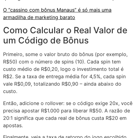
O “cassino com bônus Manaus” é só mais uma
armadilha de marketing barato
Como Calcular o Real Valor de
um Código de Bônus
Primeiro, some o valor bruto do bônus (por exemplo,
R$50) com o número de spins (10). Cada spin tem
custo médio de R$0,20, logo o investimento total é
R$2. Se a taxa de entrega média for 4,5%, cada spin
vale R$0,09, totalizando R$0,90 – ainda abaixo do
custo.
Então, adicione o rollover: se o código exige 20x, você
precisa apostar R$1.000 para liberar R$50. A razão de
20:1 significa que cada real de bônus custa R$20 em
apostas.
Finalmente, veja a taxa de retorno do jogo escolhido.