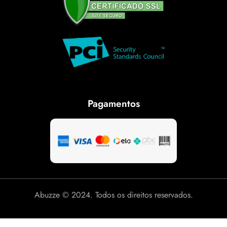
Pagamentos
Abuzze © 2024. Todos os direitos reservados.