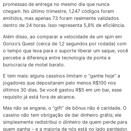
promessas de entrega no mesmo dia que nunca
chegam. No último trimestre, 1.247 códigos foram
emitidos, mas apenas 73 foram realmente validados
dentro de 24 horas. Isso representa 5,8% de eficiência.
Além disso, ao comparar a velocidade de um spin em
Gonzo’s Quest (cerca de 1,2 segundos por rodada) com
o tempo que leva para o suporte liberar um saque, você
percebe a diferença entre tecnologia de ponta e
burocracia de motel barato.
E tem mais: alguns cassinos limitam o “ganhe hoje” a
jogadores que depositaram pelo menos R$100 nos
últimos 30 dias. Se você gastou R$5 em um bar, esse
requisito já está fora de alcance.
Mas não se engane, o “gift” de bônus não é caridade. O
cassino não tem obrigação de dar dinheiro grátis; ele
simplesmente redistribui o dinheiro de quem perde para
quem ganha – e a maioria de nós está no lado perdedor.