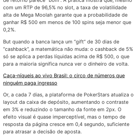
de retorno parece “bom”. A prática mostra que, mesmo
com um RTP de 96,5% no slot, a taxa de volatilidade
alta de Mega Moolah garante que a probabilidade de
ganhar R$ 500 em menos de 100 spins seja menor que
0,2%.
But quando a banca lança um “gift” de 30 dias de
“cashback”, a matemática não muda: o cashback de 5%
só se aplica a perdas líquidas acima de R$ 500, o que
para a maioria significa nunca ver o dinheiro de volta.
Caça-níqueis ao vivo Brasil: o circo de números que
ninguém paga ingresso
Or, a cada 7 dias, a plataforma de PokerStars atualiza o
layout da caixa de depósito, aumentando o contraste
em 3% e reduzindo o tamanho da fonte em 2px. O
efeito visual é quase imperceptível, mas o tempo de
resposta da página cresce em 0,4 segundo, suficiente
para atrasar a decisão de aposta.