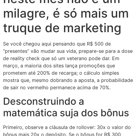
milagre, é só mais um
truque de marketing
Se você chegou aqui pensando que R$ 500 de
“presentes” vão mudar sua vida, prepare-se para a dose
de reality check que só um veterano pode dar. Em
março, a maioria dos sites lança promoções que
prometem até 200% de recarga; o cálculo simples
mostra que, mesmo dobrando a aposta, a probabilidade
de sair no vermelho permanece acima de 70%.
Desconstruindo a
matemática suja dos bônus
Primeiro, observe a cláusula de rollover: 30x o valor do
bônus mais 20x o depósito. Se o bônus for R$ 300,