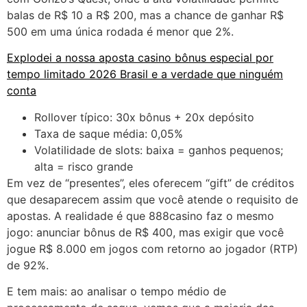
balas de R$ 10 a R$ 200, mas a chance de ganhar R$
500 em uma única rodada é menor que 2%.
Explodei a nossa aposta casino bônus especial por
tempo limitado 2026 Brasil e a verdade que ninguém
conta
Rollover típico: 30x bônus + 20x depósito
Taxa de saque média: 0,05%
Volatilidade de slots: baixa = ganhos pequenos;
alta = risco grande
Em vez de “presentes”, eles oferecem “gift” de créditos
que desaparecem assim que você atende o requisito de
apostas. A realidade é que 888casino faz o mesmo
jogo: anunciar bônus de R$ 400, mas exigir que você
jogue R$ 8.000 em jogos com retorno ao jogador (RTP)
de 92%.
E tem mais: ao analisar o tempo médio de