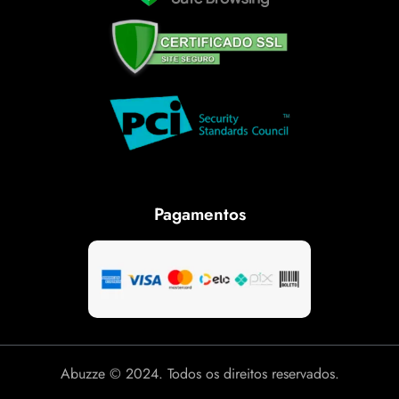
Pagamentos
Abuzze © 2024. Todos os direitos reservados.