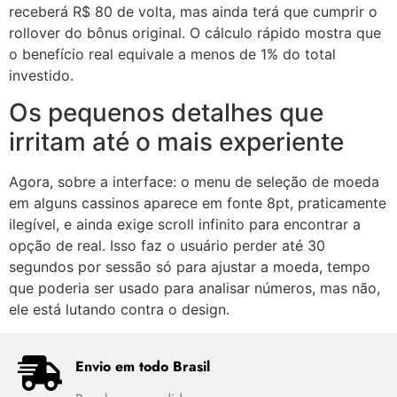
receberá R$ 80 de volta, mas ainda terá que cumprir o
rollover do bônus original. O cálculo rápido mostra que
o benefício real equivale a menos de 1% do total
investido.
Os pequenos detalhes que
irritam até o mais experiente
Agora, sobre a interface: o menu de seleção de moeda
em alguns cassinos aparece em fonte 8pt, praticamente
ilegível, e ainda exige scroll infinito para encontrar a
opção de real. Isso faz o usuário perder até 30
segundos por sessão só para ajustar a moeda, tempo
que poderia ser usado para analisar números, mas não,
ele está lutando contra o design.
Envio em todo Brasil