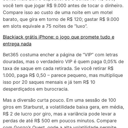
você tem que jogar R$ 9.000 antes de tocar o dinheiro.
Compare isso ao custo de uma noite em um motel
barato, que gira em torno de R$ 120; gastar R$ 9.000
em slots equivale a 75 noites de “luxo”.
Blackjack grátis iPhone: o jogo que promete tudo e
entrega nada
Bet365 costuma encher a página de “VIP” com letras
douradas, mas o verdadeiro VIP é quem paga 0,05% de
taxa de saque em cada retirada. Se você retirar R$
1.000, paga R$ 0,50 – parece pequeno, mas multiplique
isso por 20 saques mensais e já tem R$ 10
desperdiçados em burocracia.
Mas a diversão curta pouco. Em uma sessão de 100
giros em Starburst, a volatilidade baixa gera, em média,
R$ 2 de lucro por giro, mas a variância pode levar a
perdas de até R$ 500 em poucos minutos. Compare
com Gonzo’s Quest, onde a alta volatilidade permite