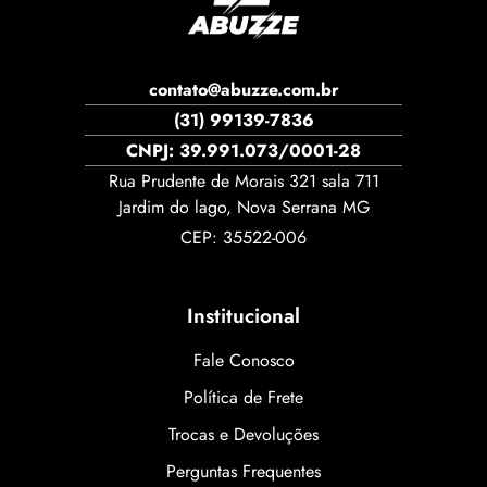
contato@abuzze.com.br
(31) 99139-7836
CNPJ: 39.991.073/0001-28
Rua Prudente de Morais 321 sala 711
Jardim do lago, Nova Serrana MG
CEP: 35522-006
Institucional
Fale Conosco
Política de Frete
Trocas e Devoluções
Perguntas Frequentes