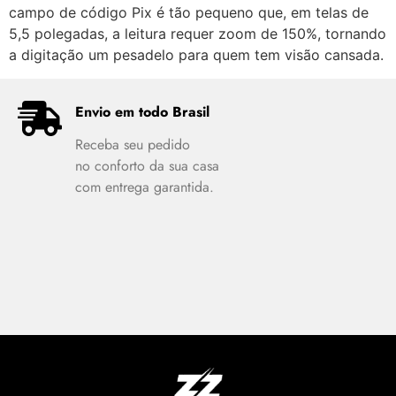
campo de código Pix é tão pequeno que, em telas de
5,5 polegadas, a leitura requer zoom de 150%, tornando
a digitação um pesadelo para quem tem visão cansada.
Envio em todo Brasil
Receba seu pedido
no conforto da sua casa
com entrega garantida.