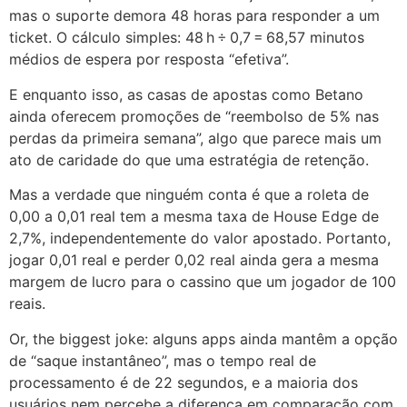
mas o suporte demora 48 horas para responder a um
ticket. O cálculo simples: 48 h ÷ 0,7 = 68,57 minutos
médios de espera por resposta “efetiva”.
E enquanto isso, as casas de apostas como Betano
ainda oferecem promoções de “reembolso de 5% nas
perdas da primeira semana”, algo que parece mais um
ato de caridade do que uma estratégia de retenção.
Mas a verdade que ninguém conta é que a roleta de
0,00 a 0,01 real tem a mesma taxa de House Edge de
2,7%, independentemente do valor apostado. Portanto,
jogar 0,01 real e perder 0,02 real ainda gera a mesma
margem de lucro para o cassino que um jogador de 100
reais.
Or, the biggest joke: alguns apps ainda mantêm a opção
de “saque instantâneo”, mas o tempo real de
processamento é de 22 segundos, e a maioria dos
usuários nem percebe a diferença em comparação com