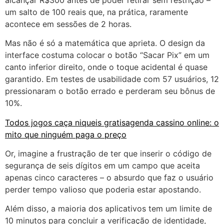
um salto de 100 reais que, na prática, raramente
acontece em sessões de 2 horas.
Mas não é só a matemática que aprieta. O design da
interface costuma colocar o botão “Sacar Pix” em um
canto inferior direito, onde o toque acidental é quase
garantido. Em testes de usabilidade com 57 usuários, 12
pressionaram o botão errado e perderam seu bônus de
10%.
Todos jogos caça niqueis gratisagenda cassino online: o
mito que ninguém paga o preço
Or, imagine a frustração de ter que inserir o código de
segurança de seis dígitos em um campo que aceita
apenas cinco caracteres – o absurdo que faz o usuário
perder tempo valioso que poderia estar apostando.
Além disso, a maioria dos aplicativos tem um limite de
10 minutos para concluir a verificação de identidade,