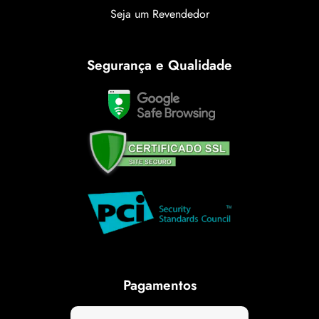
Seja um Revendedor
Segurança e Qualidade
Pagamentos