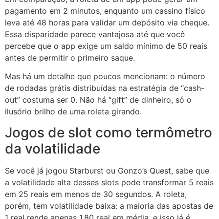
pagamento em 2 minutos, enquanto um cassino físico
leva até 48 horas para validar um depósito via cheque.
Essa disparidade parece vantajosa até que você
percebe que o app exige um saldo mínimo de 50 reais
antes de permitir o primeiro saque.
Mas há um detalhe que poucos mencionam: o número
de rodadas grátis distribuídas na estratégia de “cash-
out” costuma ser 0. Não há “gift” de dinheiro, só o
ilusório brilho de uma roleta girando.
Jogos de slot como termômetro
da volatilidade
Se você já jogou Starburst ou Gonzo’s Quest, sabe que
a volatilidade alta desses slots pode transformar 5 reais
em 25 reais em menos de 30 segundos. A roleta,
porém, tem volatilidade baixa: a maioria das apostas de
1 real rende apenas 1,80 real em média, e isso já é