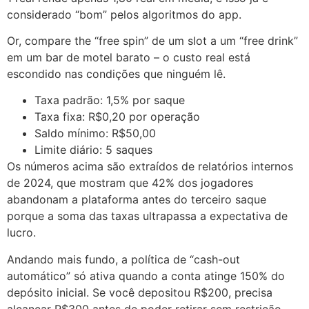
considerado “bom” pelos algoritmos do app.
Or, compare the “free spin” de um slot a um “free drink”
em um bar de motel barato – o custo real está
escondido nas condições que ninguém lê.
Taxa padrão: 1,5% por saque
Taxa fixa: R$0,20 por operação
Saldo mínimo: R$50,00
Limite diário: 5 saques
Os números acima são extraídos de relatórios internos
de 2024, que mostram que 42% dos jogadores
abandonam a plataforma antes do terceiro saque
porque a soma das taxas ultrapassa a expectativa de
lucro.
Andando mais fundo, a política de “cash-out
automático” só ativa quando a conta atinge 150% do
depósito inicial. Se você depositou R$200, precisa
alcançar R$300 antes de poder retirar sem restrição –