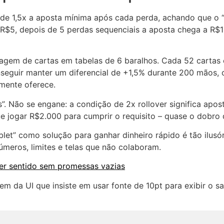
 de 1,5x a aposta mínima após cada perda, achando que o “
$5, depois de 5 perdas sequenciais a aposta chega a R$15
tagem de cartas em tabelas de 6 baralhos. Cada 52 carta
seguir manter um diferencial de +1,5% durante 200 mãos
amente oferece.
is”. Não se engane: a condição de 2x rollover significa apo
ue jogar R$2.000 para cumprir o requisito – quase o dobro
et” como solução para ganhar dinheiro rápido é tão ilusór
úmeros, limites e telas que não colaboram.
er sentido sem promessas vazias
 da UI que insiste em usar fonte de 10pt para exibir o s