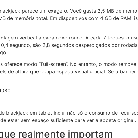
 blackjack parece um exagero. Você gasta 2,5 MB de memó
B de memória total. Em dispositivos com 4 GB de RAM, i
rolagem vertical a cada novo round. A cada 7 toques, o usuá
eva 0,4 segundo, são 2,8 segundos desperdiçados por roda
igo.
s oferece modo “Full-screen”. No entanto, o modo remove 
s de altura que ocupa espaço visual crucial. Se o banner o
1080
de blackjack em tablet inclui não só o consumo de recurs
de estar sem espaço suficiente para ver a aposta original.
 que realmente importam