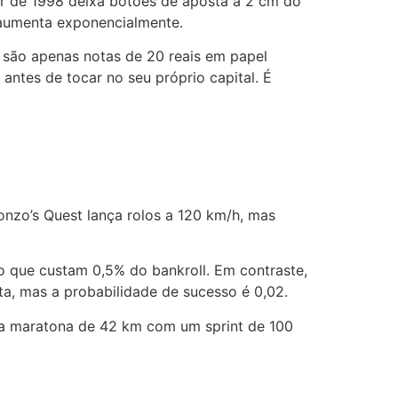
r de 1998 deixa botões de aposta a 2 cm do
 aumenta exponencialmente.
 são apenas notas de 20 reais em papel
 antes de tocar no seu próprio capital. É
nzo’s Quest lança rolos a 120 km/h, mas
o que custam 0,5% do bankroll. Em contraste,
, mas a probabilidade de sucesso é 0,02.
ma maratona de 42 km com um sprint de 100