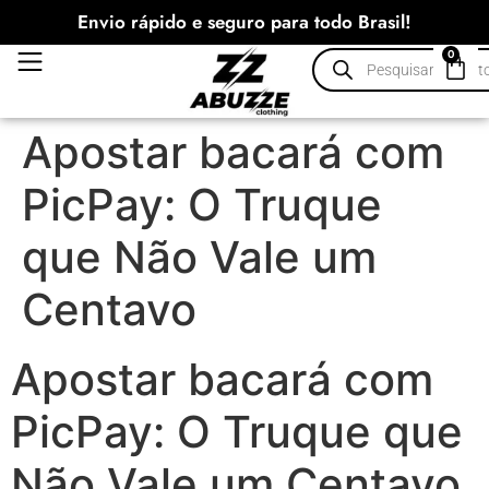
Envio rápido e seguro para todo Brasil!
0
Apostar bacará com
PicPay: O Truque
que Não Vale um
Centavo
Apostar bacará com
PicPay: O Truque que
Não Vale um Centavo