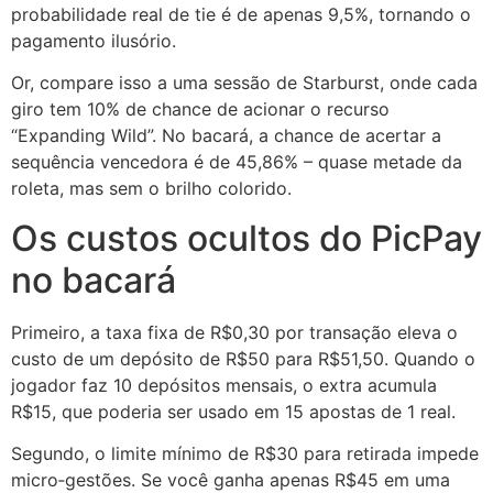
probabilidade real de tie é de apenas 9,5%, tornando o
pagamento ilusório.
Or, compare isso a uma sessão de Starburst, onde cada
giro tem 10% de chance de acionar o recurso
“Expanding Wild”. No bacará, a chance de acertar a
sequência vencedora é de 45,86% – quase metade da
roleta, mas sem o brilho colorido.
Os custos ocultos do PicPay
no bacará
Primeiro, a taxa fixa de R$0,30 por transação eleva o
custo de um depósito de R$50 para R$51,50. Quando o
jogador faz 10 depósitos mensais, o extra acumula
R$15, que poderia ser usado em 15 apostas de 1 real.
Segundo, o limite mínimo de R$30 para retirada impede
micro‑gestões. Se você ganha apenas R$45 em uma