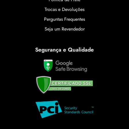
Trocas e Devoluções
Perguntas Frequentes
Seja um Revendedor
Segurança e Qualidade