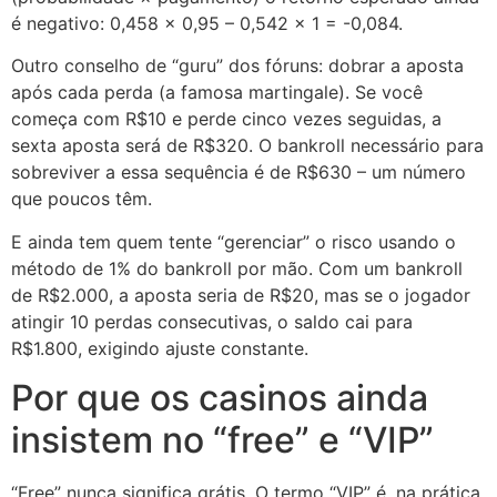
é negativo: 0,458 × 0,95 – 0,542 × 1 = -0,084.
Outro conselho de “guru” dos fóruns: dobrar a aposta
após cada perda (a famosa martingale). Se você
começa com R$10 e perde cinco vezes seguidas, a
sexta aposta será de R$320. O bankroll necessário para
sobreviver a essa sequência é de R$630 – um número
que poucos têm.
E ainda tem quem tente “gerenciar” o risco usando o
método de 1% do bankroll por mão. Com um bankroll
de R$2.000, a aposta seria de R$20, mas se o jogador
atingir 10 perdas consecutivas, o saldo cai para
R$1.800, exigindo ajuste constante.
Por que os casinos ainda
insistem no “free” e “VIP”
“Free” nunca significa grátis. O termo “VIP” é, na prática,