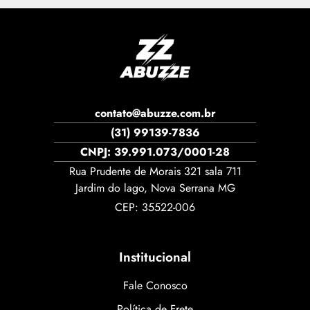
contato@abuzze.com.br
(31) 99139-7836
CNPJ: 39.991.073/0001-28
Rua Prudente de Morais 321 sala 711
Jardim do lago, Nova Serrana MG
CEP: 35522-006
Institucional
Fale Conosco
Política de Frete