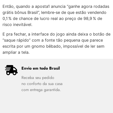
Então, quando a aposta1 anuncia “ganhe agora rodadas
grátis bônus Brasil”, lembre‑se de que estão vendendo
0,1 % de chance de lucro real ao preço de 98,9 % de
risco inevitável.
E pra fechar, a interface do jogo ainda deixa o botão de
“saque rápido” com a fonte tão pequena que parece
escrita por um gnomo bêbado, impossível de ler sem
ampliar a tela.
Envio em todo Brasil
Receba seu pedido
no conforto da sua casa
com entrega garantida.