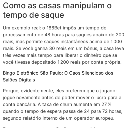
Como as casas manipulam o
tempo de saque
Um exemplo real: o 188Bet impôs um tempo de
processamento de 48 horas para saques abaixo de 200
reais, mas permite saques instantâneos acima de 1 000
reais. Se você ganha 30 reais em um bônus, a casa leva
três vezes mais tempo para liberar o dinheiro que se
você tivesse depositado 1 200 reais por conta própria.
Bingo Eletrônico São Paulo: O Caos Silencioso dos
Salões Digitais
Porque, evidentemente, eles preferem que o jogador
jogue novamente antes de poder mover o lucro para a
conta bancária. A taxa de churn aumenta em 27 %
quando o tempo de espera passa de 24 para 72 horas,
segundo relatório interno de um operador europeu.