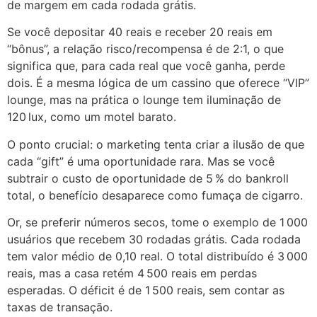
de margem em cada rodada grátis.
Se você depositar 40 reais e receber 20 reais em
“bônus”, a relação risco/recompensa é de 2:1, o que
significa que, para cada real que você ganha, perde
dois. É a mesma lógica de um cassino que oferece “VIP”
lounge, mas na prática o lounge tem iluminação de
120 lux, como um motel barato.
O ponto crucial: o marketing tenta criar a ilusão de que
cada “gift” é uma oportunidade rara. Mas se você
subtrair o custo de oportunidade de 5 % do bankroll
total, o benefício desaparece como fumaça de cigarro.
Or, se preferir números secos, tome o exemplo de 1 000
usuários que recebem 30 rodadas grátis. Cada rodada
tem valor médio de 0,10 real. O total distribuído é 3 000
reais, mas a casa retém 4 500 reais em perdas
esperadas. O déficit é de 1 500 reais, sem contar as
taxas de transação.