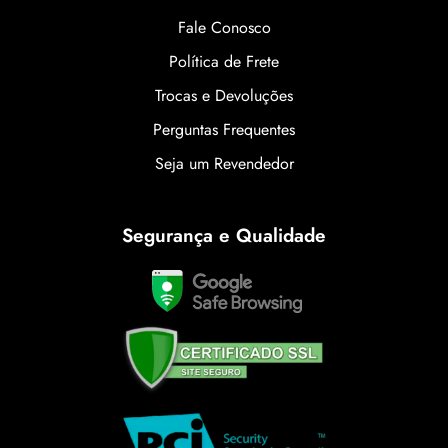
Fale Conosco
Política de Frete
Trocas e Devoluções
Perguntas Frequentes
Seja um Revendedor
Segurança e Qualidade