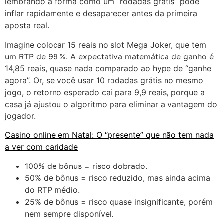
lembrando a forma como um “rodadas grátis” pode
inflar rapidamente e desaparecer antes da primeira
aposta real.
Imagine colocar 15 reais no slot Mega Joker, que tem
um RTP de 99 %. A expectativa matemática de ganho é
14,85 reais, quase nada comparado ao hype de “ganhe
agora”. Or, se você usar 10 rodadas grátis no mesmo
jogo, o retorno esperado cai para 9,9 reais, porque a
casa já ajustou o algoritmo para eliminar a vantagem do
jogador.
Casino online em Natal: O “presente” que não tem nada
a ver com caridade
100% de bônus = risco dobrado.
50% de bônus = risco reduzido, mas ainda acima
do RTP médio.
25% de bônus = risco quase insignificante, porém
nem sempre disponível.