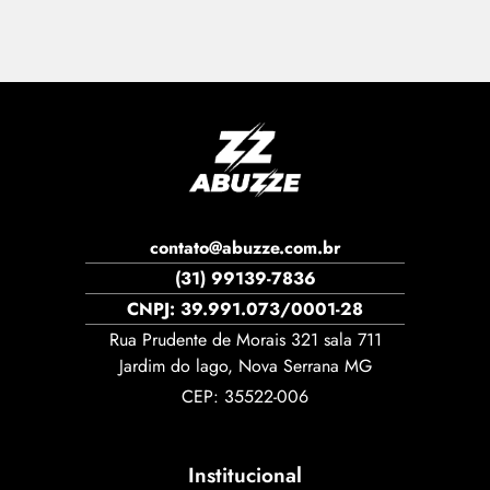
contato@abuzze.com.br
(31) 99139-7836
CNPJ: 39.991.073/0001-28
Rua Prudente de Morais 321 sala 711
Jardim do lago, Nova Serrana MG
CEP: 35522-006
Institucional