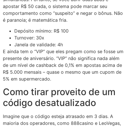
apostar R$ 50 cada, o sistema pode marcar seu
comportamento como “suspeito” e negar o bônus. Não
é paranoia; é matemática fria.
Depósito mínimo: R$ 100
Turnover: 30x
Janela de validade: 4h
E ainda tem o “VIP” que eles pregam como se fosse um
presente de aniversário. “VIP” não significa nada além
de um nível de cashback de 0,1% em apostas acima de
R$ 5.000 mensais – quase o mesmo que um cupom de
5% em supermercado.
Como tirar proveito de um
código desatualizado
Imagine que o código esteja atrasado em 3 dias. A
maioria dos operadores, como 888casino e LeoVegas,