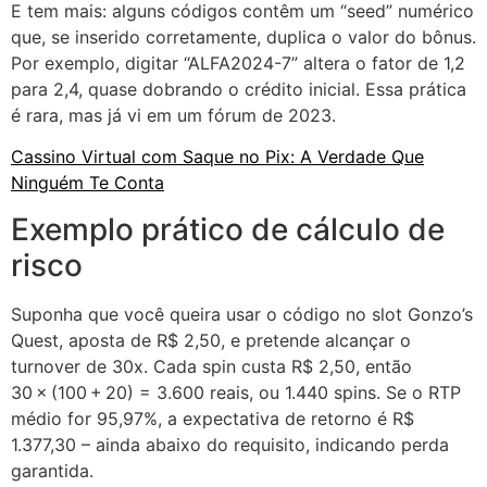
E tem mais: alguns códigos contêm um “seed” numérico
que, se inserido corretamente, duplica o valor do bônus.
Por exemplo, digitar “ALFA2024-7” altera o fator de 1,2
para 2,4, quase dobrando o crédito inicial. Essa prática
é rara, mas já vi em um fórum de 2023.
Cassino Virtual com Saque no Pix: A Verdade Que
Ninguém Te Conta
Exemplo prático de cálculo de
risco
Suponha que você queira usar o código no slot Gonzo’s
Quest, aposta de R$ 2,50, e pretende alcançar o
turnover de 30x. Cada spin custa R$ 2,50, então
30 × (100 + 20) = 3.600 reais, ou 1.440 spins. Se o RTP
médio for 95,97%, a expectativa de retorno é R$
1.377,30 – ainda abaixo do requisito, indicando perda
garantida.