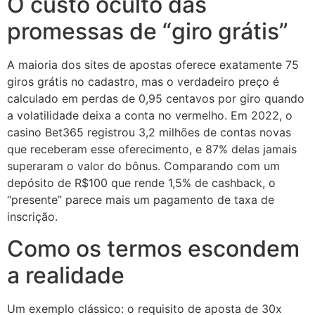
O custo oculto das
promessas de “giro grátis”
A maioria dos sites de apostas oferece exatamente 75
giros grátis no cadastro, mas o verdadeiro preço é
calculado em perdas de 0,95 centavos por giro quando
a volatilidade deixa a conta no vermelho. Em 2022, o
casino Bet365 registrou 3,2 milhões de contas novas
que receberam esse oferecimento, e 87% delas jamais
superaram o valor do bônus. Comparando com um
depósito de R$100 que rende 1,5% de cashback, o
“presente” parece mais um pagamento de taxa de
inscrição.
Como os termos escondem
a realidade
Um exemplo clássico: o requisito de aposta de 30x