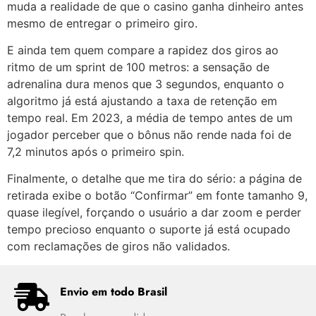
muda a realidade de que o casino ganha dinheiro antes
mesmo de entregar o primeiro giro.
E ainda tem quem compare a rapidez dos giros ao
ritmo de um sprint de 100 metros: a sensação de
adrenalina dura menos que 3 segundos, enquanto o
algoritmo já está ajustando a taxa de retenção em
tempo real. Em 2023, a média de tempo antes de um
jogador perceber que o bônus não rende nada foi de
7,2 minutos após o primeiro spin.
Finalmente, o detalhe que me tira do sério: a página de
retirada exibe o botão “Confirmar” em fonte tamanho 9,
quase ilegível, forçando o usuário a dar zoom e perder
tempo precioso enquanto o suporte já está ocupado
com reclamações de giros não validados.
Envio em todo Brasil