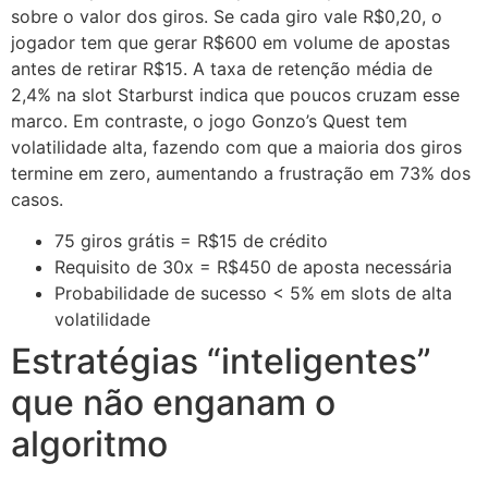
sobre o valor dos giros. Se cada giro vale R$0,20, o
jogador tem que gerar R$600 em volume de apostas
antes de retirar R$15. A taxa de retenção média de
2,4% na slot Starburst indica que poucos cruzam esse
marco. Em contraste, o jogo Gonzo’s Quest tem
volatilidade alta, fazendo com que a maioria dos giros
termine em zero, aumentando a frustração em 73% dos
casos.
75 giros grátis = R$15 de crédito
Requisito de 30x = R$450 de aposta necessária
Probabilidade de sucesso < 5% em slots de alta
volatilidade
Estratégias “inteligentes”
que não enganam o
algoritmo