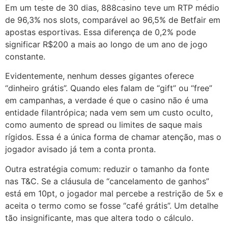
Em um teste de 30 dias, 888casino teve um RTP médio
de 96,3% nos slots, comparável ao 96,5% de Betfair em
apostas esportivas. Essa diferença de 0,2% pode
significar R$200 a mais ao longo de um ano de jogo
constante.
Evidentemente, nenhum desses gigantes oferece
“dinheiro grátis”. Quando eles falam de “gift” ou “free”
em campanhas, a verdade é que o casino não é uma
entidade filantrópica; nada vem sem um custo oculto,
como aumento de spread ou limites de saque mais
rígidos. Essa é a única forma de chamar atenção, mas o
jogador avisado já tem a conta pronta.
Outra estratégia comum: reduzir o tamanho da fonte
nas T&C. Se a cláusula de “cancelamento de ganhos”
está em 10pt, o jogador mal percebe a restrição de 5x e
aceita o termo como se fosse “café grátis”. Um detalhe
tão insignificante, mas que altera todo o cálculo.