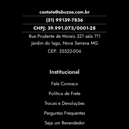
contato@abuzze.com.br
(31) 99139-7836
CNPJ: 39.991.073/0001-28
Rua Prudente de Morais 321 sala 711
Jardim do lago, Nova Serrana MG
CEP: 35522-006
Institucional
Fale Conosco
Política de Frete
Trocas e Devoluções
Perguntas Frequentes
Seja um Revendedor