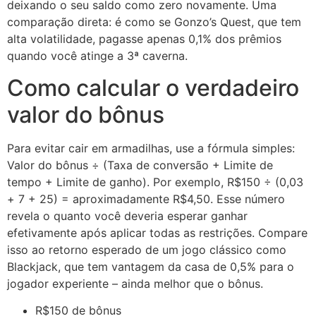
deixando o seu saldo como zero novamente. Uma
comparação direta: é como se Gonzo’s Quest, que tem
alta volatilidade, pagasse apenas 0,1% dos prêmios
quando você atinge a 3ª caverna.
Como calcular o verdadeiro
valor do bônus
Para evitar cair em armadilhas, use a fórmula simples:
Valor do bônus ÷ (Taxa de conversão + Limite de
tempo + Limite de ganho). Por exemplo, R$150 ÷ (0,03
+ 7 + 25) = aproximadamente R$4,50. Esse número
revela o quanto você deveria esperar ganhar
efetivamente após aplicar todas as restrições. Compare
isso ao retorno esperado de um jogo clássico como
Blackjack, que tem vantagem da casa de 0,5% para o
jogador experiente – ainda melhor que o bônus.
R$150 de bônus