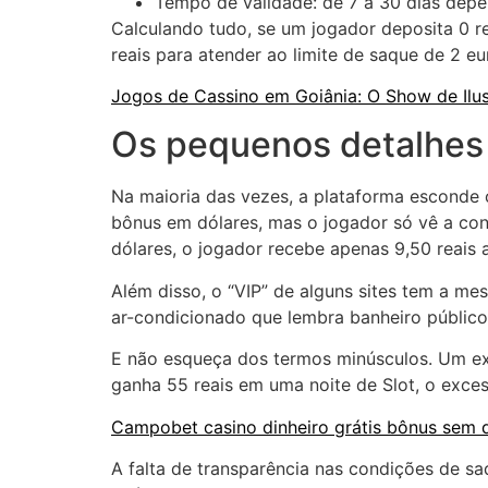
Tempo de validade: de 7 a 30 dias de
Calculando tudo, se um jogador deposita 0 rea
reais para atender ao limite de saque de 2 e
Jogos de Cassino em Goiânia: O Show de Il
Os pequenos detalhes 
Na maioria das vezes, a plataforma esconde 
bônus em dólares, mas o jogador só vê a conv
dólares, o jogador recebe apenas 9,50 reais 
Além disso, o “VIP” de alguns sites tem a me
ar-condicionado que lembra banheiro público.
E não esqueça dos termos minúsculos. Um exe
ganha 55 reais em uma noite de Slot, o exce
Campobet casino dinheiro grátis bônus sem 
A falta de transparência nas condições de sa