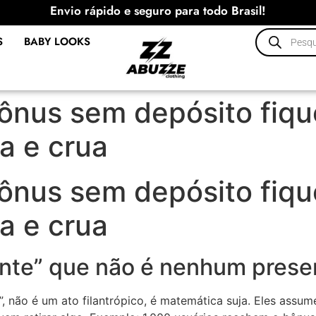
Envio rápido e seguro para todo Brasil!
S
BABY LOOKS
bônus sem depósito fiq
a e crua
bônus sem depósito fiq
a e crua
nte” que não é nenhum prese
”, não é um ato filantrópico, é matemática suja. Eles ass