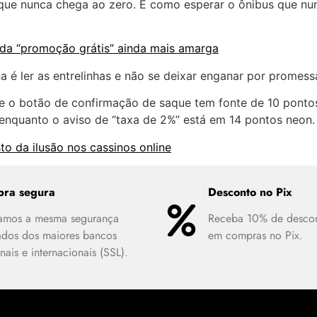
 que nunca chega ao zero. É como esperar o ônibus que nu
 da “promoção grátis” ainda mais amarga
na é ler as entrelinhas e não se deixar enganar por promess
ue o botão de confirmação de saque tem fonte de 10 pontos
enquanto o aviso de “taxa de 2%” está em 14 pontos neon. É
o da ilusão nos cassinos online
ra segura
Desconto no Pix
zamos a mesma segurança
Receba 10% de desco
ados dos maiores bancos
em compras no Pix.
nais e internacionais (SSL).