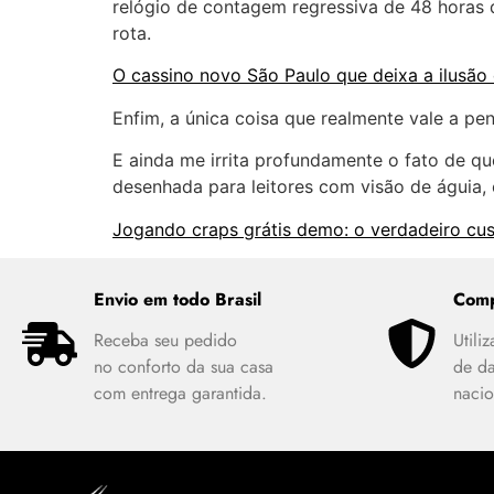
relógio de contagem regressiva de 48 horas
rota.
O cassino novo São Paulo que deixa a ilusão
Enfim, a única coisa que realmente vale a pe
E ainda me irrita profundamente o fato de q
desenhada para leitores com visão de águia, 
Jogando craps grátis demo: o verdadeiro cust
Envio em todo Brasil
Comp
Receba seu pedido
Utili
no conforto da sua casa
de d
com entrega garantida.
nacio