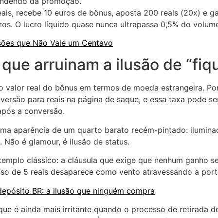
pendendo da promoção.
is, recebe 10 euros de bônus, aposta 200 reais (20x) e gan
uros. O lucro líquido quase nunca ultrapassa 0,5% do volum
usões que Não Vale um Centavo
que arruinam a ilusão de “fi
o valor real do bônus em termos de moeda estrangeira. Por
ersão para reais na página de saque, e essa taxa pode ser
após a conversão.
sma aparência de um quarto barato recém-pintado: iluminaçã
 Não é glamour, é ilusão de status.
mplo clássico: a cláusula que exige que nenhum ganho sej
sso de 5 reais desaparece como vento atravessando a porta
depósito BR: a ilusão que ninguém compra
que é ainda mais irritante quando o processo de retirada 