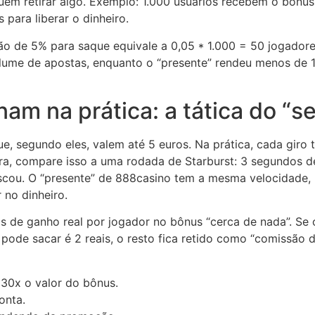
em retirar algo. Exemplo: 1.000 usuários recebem o bônus,
para liberar o dinheiro.
ão de 5% para saque equivale a 0,05 * 1.000 = 50 jogadore
olume de apostas, enquanto o “presente” rendeu menos de 1
am na prática: a tática do “s
e, segundo eles, valem até 5 euros. Na prática, cada giro
ora, compare isso a uma rodada de Starburst: 3 segundos d
scou. O “presente” de 888casino tem a mesma velocidade, m
 no dinheiro.
os de ganho real por jogador no bônus “cerca de nada”. Se 
de sacar é 2 reais, o resto fica retido como “comissão de 
 30x o valor do bônus.
onta.