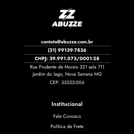
contato@abuzze.com.br
(31) 99139-7836
CNPJ: 39.991.073/0001-28
Rua Prudente de Morais 321 sala 711
Jardim do lago, Nova Serrana MG
CEP: 35522-006
Institucional
Fale Conosco
Política de Frete