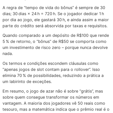
A regra de “tempo de vida do bônus” é sempre de 30
dias; 30 dias × 24 h = 720 h. Se o jogador dedicar 1 h
por dia ao jogo, ele gastará 30 h, e ainda assim a maior
parte do crédito será absorvida por taxas e requisitos.
Quando comparado a um depósito de R$100 que rende
5 % de retorno, o “bônus” de R$50 se comporta como
um investimento de risco zero – porque nunca devolve
nada.
Os termos e condições escondem cláusulas como
“apenas jogos de slot contam para o rollover”. Isso
elimina 70 % de possibilidades, reduzindo a prática a
um labirinto de exceções.
Em resumo, o jogo de azar não é sobre “grátis”, mas
sobre quem consegue transformar os números em
vantagem. A maioria dos jogadores vê 50 reais como
tesouro, mas a matemática indica que o prêmio real é o