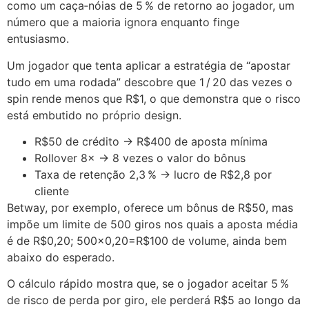
como um caça‑nóias de 5 % de retorno ao jogador, um
número que a maioria ignora enquanto finge
entusiasmo.
Um jogador que tenta aplicar a estratégia de “apostar
tudo em uma rodada” descobre que 1 / 20 das vezes o
spin rende menos que R$1, o que demonstra que o risco
está embutido no próprio design.
R$50 de crédito → R$400 de aposta mínima
Rollover 8× → 8 vezes o valor do bônus
Taxa de retenção 2,3 % → lucro de R$2,8 por
cliente
Betway, por exemplo, oferece um bônus de R$50, mas
impõe um limite de 500 giros nos quais a aposta média
é de R$0,20; 500×0,20=R$100 de volume, ainda bem
abaixo do esperado.
O cálculo rápido mostra que, se o jogador aceitar 5 %
de risco de perda por giro, ele perderá R$5 ao longo da