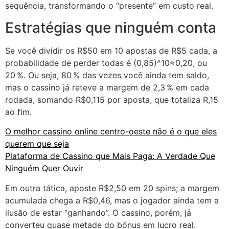
sequência, transformando o “presente” em custo real.
Estratégias que ninguém conta
Se você dividir os R$50 em 10 apostas de R$5 cada, a
probabilidade de perder todas é (0,85)^10≈0,20, ou
20 %. Ou seja, 80 % das vezes você ainda tem saldo,
mas o cassino já reteve a margem de 2,3 % em cada
rodada, somando R$0,115 por aposta, que totaliza R,15
ao fim.
O melhor cassino online centro-oeste não é o que eles
querem que seja
Plataforma de Cassino que Mais Paga: A Verdade Que
Ninguém Quer Ouvir
Em outra tática, aposte R$2,50 em 20 spins; a margem
acumulada chega a R$0,46, mas o jogador ainda tem a
ilusão de estar “ganhando”. O cassino, porém, já
converteu quase metade do bônus em lucro real.