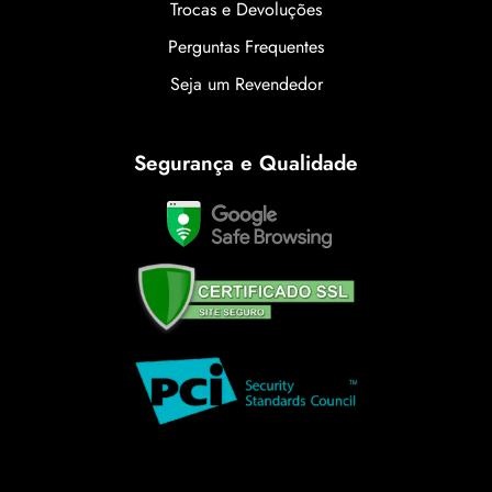
Trocas e Devoluções
Perguntas Frequentes
Seja um Revendedor
Segurança e Qualidade