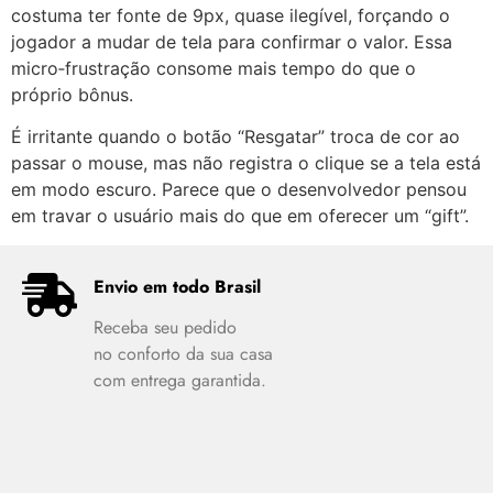
costuma ter fonte de 9px, quase ilegível, forçando o
jogador a mudar de tela para confirmar o valor. Essa
micro‑frustração consome mais tempo do que o
próprio bônus.
É irritante quando o botão “Resgatar” troca de cor ao
passar o mouse, mas não registra o clique se a tela está
em modo escuro. Parece que o desenvolvedor pensou
em travar o usuário mais do que em oferecer um “gift”.
Envio em todo Brasil
Receba seu pedido
no conforto da sua casa
com entrega garantida.