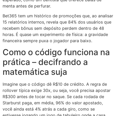
menta antes de perfurar.
Bet365 tem um histórico de promoções que, ao analisar
15 relatórios internos, revela que 84% dos usuários que
recebem bônus sem depósito perdem dentro de 48
horas. É quase um experimento de física: a gravidade
financeira sempre puxa o jogador para baixo.
Como o código funciona na
prática – decifrando a
matemática suja
Imagine que o código dê R$10 de crédito. A regra de
rollover típica exige 30x, ou seja, você precisa apostar
R$300 antes de tocar no saque. Se cada rodada de
Starburst paga, em média, 96% do valor apostado,
você ainda está 4% atrás a cada giro, como se
estivesse jogando um jogo de tabuleiro onde a casa