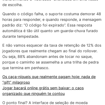
de escolha.
Quando o código falha, o suporte costuma demorar 48
horas para responder, e quando responde, a mensagem
padrão diz: “O código foi expirado”. Essa resposta
automática é tão útil quanto um guarda-chuva furado
durante tempestade.
E não vamos esquecer da taxa de retenção de 12% dos
jogadores que realmente chegam ao final do rollover.
Ou seja, 88% abandonam antes de tocar no saque,
porque o caminho se assemelha a uma trilha de pedra
que termina em penhasco.
Os caça-níqueis que realmente pagam hoje: nada de
“gift” milagroso
Jogar bacará online grátis sem baixar: o caos
organizado que ninguém te contou
O ponto final? A interface de seleção de moeda