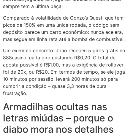
sempre tem a última peça.
Comparado à volatilidade de Gonzo’s Quest, que tem
picos de 150% em uma única rodada, o código sem
depósito parece um carro econômico: nunca acelera,
mas segue em linha reta até a bomba de combustível.
Um exemplo concreto: João recebeu 5 giros grátis no
888casino, cada giro custando R$0,20. O total de
aposta possível é R$1.00, mas a exigência de rollover
foi de 20x, ou R$20. Em termos de tempo, se ele joga
10 minutos por sessão, levará 200 minutos só para
cumprir a condição – quase 3,3 horas de pura
frustração.
Armadilhas ocultas nas
letras miúdas – porque o
diabo mora nos detalhes