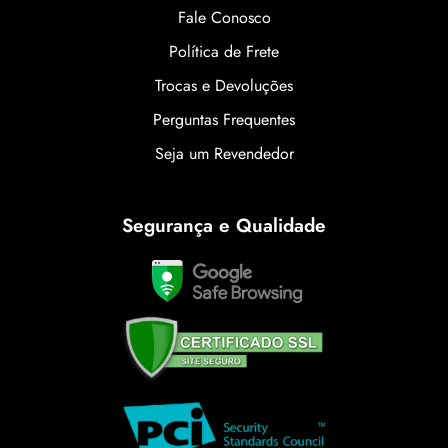
Fale Conosco
Política de Frete
Trocas e Devoluções
Perguntas Frequentes
Seja um Revendedor
Segurança e Qualidade