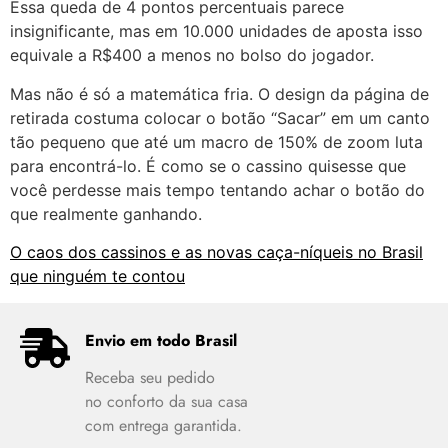
Essa queda de 4 pontos percentuais parece
insignificante, mas em 10.000 unidades de aposta isso
equivale a R$400 a menos no bolso do jogador.
Mas não é só a matemática fria. O design da página de
retirada costuma colocar o botão “Sacar” em um canto
tão pequeno que até um macro de 150% de zoom luta
para encontrá-lo. É como se o cassino quisesse que
você perdesse mais tempo tentando achar o botão do
que realmente ganhando.
O caos dos cassinos e as novas caça-níqueis no Brasil
que ninguém te contou
Envio em todo Brasil
Receba seu pedido
no conforto da sua casa
com entrega garantida.