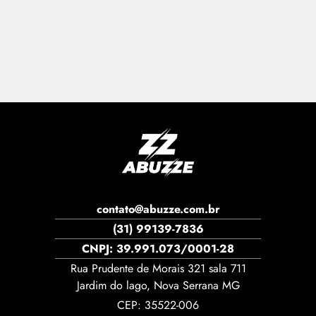
contato@abuzze.com.br
(31) 99139-7836
CNPJ: 39.991.073/0001-28
Rua Prudente de Morais 321 sala 711
Jardim do lago, Nova Serrana MG
CEP: 35522-006