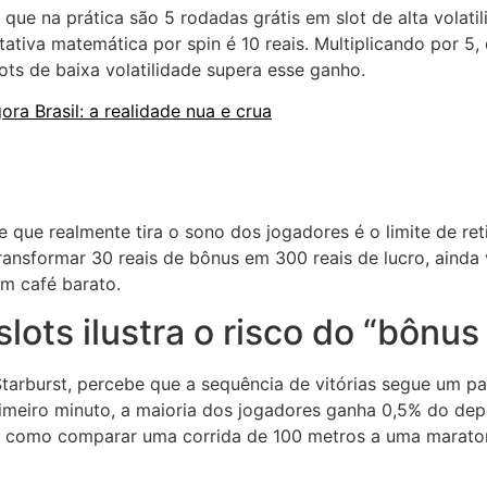
 que na prática são 5 rodadas grátis em slot de alta volat
tativa matemática por spin é 10 reais. Multiplicando por 5,
ts de baixa volatilidade supera esse ganho.
ra Brasil: a realidade nua e crua
e que realmente tira o sono dos jogadores é o limite de re
ransformar 30 reais de bônus em 300 reais de lucro, ainda
m café barato.
ots ilustra o risco do “bônus
Starburst, percebe que a sequência de vitórias segue um
imeiro minuto, a maioria dos jogadores ganha 0,5% do dep
 como comparar uma corrida de 100 metros a uma maratona