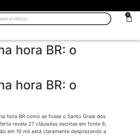
0
na hora BR: o
na hora BR: o
na hora BR como se fosse o Santo Graal dos
rta revela 27 cláusulas escritas em fonte 8,
rão em 10 mil está claramente desprezando a