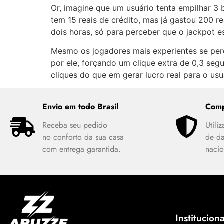
Or, imagine que um usuário tenta empilhar 3 
tem 15 reais de crédito, mas já gastou 200 r
dois horas, só para perceber que o jackpot 
Mesmo os jogadores mais experientes se per
por ele, forçando um clique extra de 0,3 seg
cliques do que em gerar lucro real para o usu
Envio em todo Brasil
Comp
Receba seu pedido
Utili
no conforto da sua casa
de d
com entrega garantida.
nacio
Instituciona