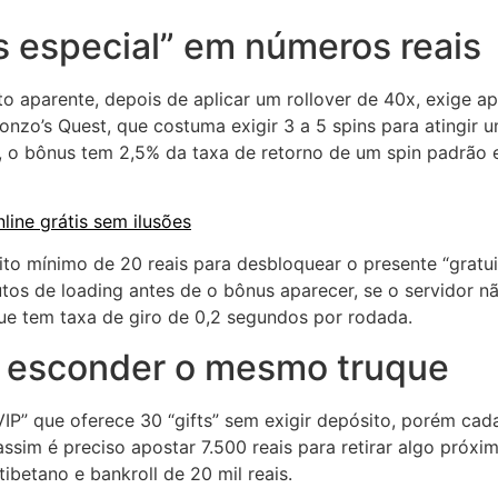
 especial” em números reais
ito aparente, depois de aplicar um rollover de 40x, exige a
nzo’s Quest, que costuma exigir 3 a 5 spins para atingir 
a, o bônus tem 2,5% da taxa de retorno de um spin padrão
line grátis sem ilusões
to mínimo de 20 reais para desbloquear o presente “gratui
tos de loading antes de o bônus aparecer, se o servidor n
 que tem taxa de giro de 0,2 segundos por rodada.
 esconder o mesmo truque
” que oferece 30 “gifts” sem exigir depósito, porém cada 
assim é preciso apostar 7.500 reais para retirar algo próx
betano e bankroll de 20 mil reais.