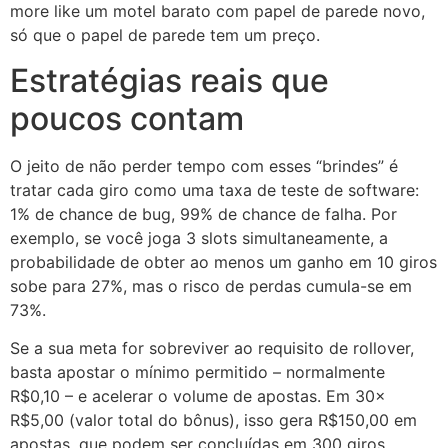
more like um motel barato com papel de parede novo,
só que o papel de parede tem um preço.
Estratégias reais que
poucos contam
O jeito de não perder tempo com esses “brindes” é
tratar cada giro como uma taxa de teste de software:
1% de chance de bug, 99% de chance de falha. Por
exemplo, se você joga 3 slots simultaneamente, a
probabilidade de obter ao menos um ganho em 10 giros
sobe para 27%, mas o risco de perdas cumula-se em
73%.
Se a sua meta for sobreviver ao requisito de rollover,
basta apostar o mínimo permitido – normalmente
R$0,10 – e acelerar o volume de apostas. Em 30×
R$5,00 (valor total do bônus), isso gera R$150,00 em
apostas, que podem ser concluídas em 300 giros.