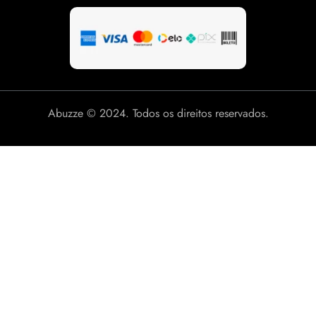
Abuzze © 2024. Todos os direitos reservados.