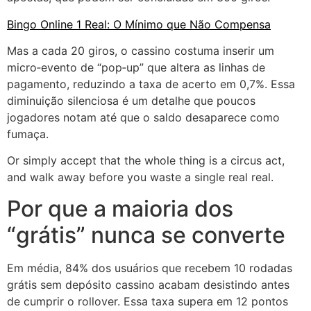
Bingo Online 1 Real: O Mínimo que Não Compensa
Mas a cada 20 giros, o cassino costuma inserir um
micro‑evento de “pop‑up” que altera as linhas de
pagamento, reduzindo a taxa de acerto em 0,7%. Essa
diminuição silenciosa é um detalhe que poucos
jogadores notam até que o saldo desaparece como
fumaça.
Or simply accept that the whole thing is a circus act,
and walk away before you waste a single real real.
Por que a maioria dos
“grátis” nunca se converte
Em média, 84% dos usuários que recebem 10 rodadas
grátis sem depósito cassino acabam desistindo antes
de cumprir o rollover. Essa taxa supera em 12 pontos