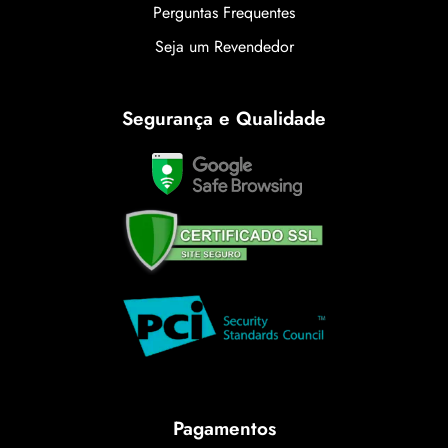
Perguntas Frequentes
Seja um Revendedor
Segurança e Qualidade
Pagamentos