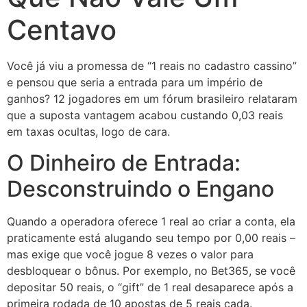
Centavo
Você já viu a promessa de “1 reais no cadastro cassino”
e pensou que seria a entrada para um império de
ganhos? 12 jogadores em um fórum brasileiro relataram
que a suposta vantagem acabou custando 0,03 reais
em taxas ocultas, logo de cara.
O Dinheiro de Entrada:
Desconstruindo o Engano
Quando a operadora oferece 1 real ao criar a conta, ela
praticamente está alugando seu tempo por 0,00 reais –
mas exige que você jogue 8 vezes o valor para
desbloquear o bônus. Por exemplo, no Bet365, se você
depositar 50 reais, o “gift” de 1 real desaparece após a
primeira rodada de 10 apostas de 5 reais cada.