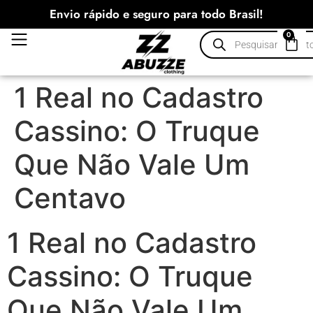
Envio rápido e seguro para todo Brasil!
0
1 Real no Cadastro
Cassino: O Truque
Que Não Vale Um
Centavo
1 Real no Cadastro
Cassino: O Truque
Que Não Vale Um