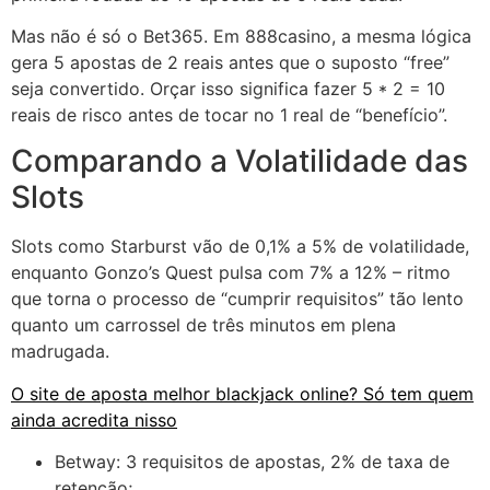
Mas não é só o Bet365. Em 888casino, a mesma lógica
gera 5 apostas de 2 reais antes que o suposto “free”
seja convertido. Orçar isso significa fazer 5 * 2 = 10
reais de risco antes de tocar no 1 real de “benefício”.
Comparando a Volatilidade das
Slots
Slots como Starburst vão de 0,1% a 5% de volatilidade,
enquanto Gonzo’s Quest pulsa com 7% a 12% – ritmo
que torna o processo de “cumprir requisitos” tão lento
quanto um carrossel de três minutos em plena
madrugada.
O site de aposta melhor blackjack online? Só tem quem
ainda acredita nisso
Betway: 3 requisitos de apostas, 2% de taxa de
retenção;