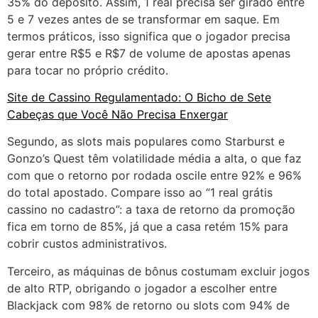
35% do depósito. Assim, 1 real precisa ser girado entre
5 e 7 vezes antes de se transformar em saque. Em
termos práticos, isso significa que o jogador precisa
gerar entre R$5 e R$7 de volume de apostas apenas
para tocar no próprio crédito.
Site de Cassino Regulamentado: O Bicho de Sete
Cabeças que Você Não Precisa Enxergar
Segundo, as slots mais populares como Starburst e
Gonzo’s Quest têm volatilidade média a alta, o que faz
com que o retorno por rodada oscile entre 92% e 96%
do total apostado. Compare isso ao “1 real grátis
cassino no cadastro”: a taxa de retorno da promoção
fica em torno de 85%, já que a casa retém 15% para
cobrir custos administrativos.
Terceiro, as máquinas de bônus costumam excluir jogos
de alto RTP, obrigando o jogador a escolher entre
Blackjack com 98% de retorno ou slots com 94% de