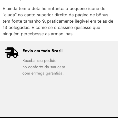
E ainda tem o detalhe irritante: o pequeno ícone de
“ajuda” no canto superior direito da página de bônus
tem fonte tamanho 9, praticamente ilegível em telas de
13 polegadas. É como se o cassino quisesse que
ninguém percebesse as armadilhas.
Envio em todo Brasil
Receba seu pedido
no conforto da sua casa
com entrega garantida.