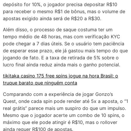
depósito for 10%, o jogador precisa depositar R$10
para receber o mesmo R$1 de bônus, mas o volume de
apostas exigido ainda será de R$20 a R$30.
Além disso, o processo de saque costuma ter um
tempo médio de 48 horas, mas com verificação KYC
pode chegar a 7 dias úteis. Se o usuário tem paciência
de esperar esse prazo, ele já gastou mais tempo do que
jogando de fato. E a taxa de retirada de 5% sobre o
lucro final ainda reduz ainda mais o ganho potencial.
tikitaka casino 175 free spins jogue na hora Brasil: o
truque barato que ninguém conta
Comparando com a experiência de jogar Gonzo’s
Quest, onde cada spin pode render até 5x a aposta, o “1
real grátis” parece mais um suspiro do que um impulso.
Mesmo que o jogador acerte um combo de 10 spins, o
máximo que ele pode atingir é R$10, mas o rollover
ainda requer R$100 de apostas.