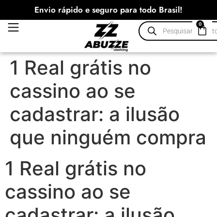
Envio rápido e seguro para todo Brasil!
0
1 Real grátis no
cassino ao se
cadastrar: a ilusão
que ninguém compra
1 Real grátis no
cassino ao se
cadastrar: a ilusão